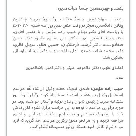
مرکز
داوری
یکصد و چهاردهمین جلسۀ هیأت‌مدیره
یکصد و چهاردهمین جلسۀ هیأت‌مدیرۀ دورۀ سی‌ودوم کانون
وکلای دادگستری مرکز در وقت مقرر صبح روز سه شنبه ١٤٠٢/١٢/٠١
با ریاست آقای دکتر بهنام حبیب زاده مؤمن و با حضور آقایان،
جستجوی
دکتر وحید قاسمی عهد، دکتر علی صدری خانلو، دکتر حسن
وکیل
صفادوست، دکتر فرشید فرحناکیان، حسین طالع، سهیل نظری،
دکتر محمد شاه محمدی، علی یاراحمدی و دکتر فرشاد فارسانی
تشکیل شد.
قوانین
اعضای غایب: دکتر غلامرضا امینی و دکتر امین پاشاامیری
و
***
مقررات
حبیب زاده مؤمن:
ضمن تبریک هفته وکیل ان‌شاءالله مراسم
استقلال وکیل در هفتم اسفند بسیار باشکوه برگزار شود. روز
یکشنبه میزبان رئیس کانون وکلای ترکیه و آنکارا خواهیم بود. در
خدمات
مورد برگزاری مراسم با توجه به این مراسم برگزار نشود لکن تلاش
الکترونیک
خود را مصروف نمودیم و به مراجع مختلف انتظامی و اداری
مراجعه کردیم و به هر نحو مجوز برگزاری مراسم اخذ گردید که لازم
می دانم از تلاش کلیه همکاران نیز صمیمانه تشکر کنم.