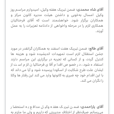
چند
رسانه
آقای شاه محمدی:
ضمن تبریک هفته وکیل، امیدوارم مراسم روز
ای
وکیل امسال به‌خوبی و داشتن هیئت مدیره کانون مرکز و
همکاران برگزار شود. خواهشمند است که آقای فرحناکیان
همکاری لازم را در مرحله واخواهی از دادنامه تعزیرات را به عمل
آورند.
سایر
اخبار
آقای طالع
:
ضمن تبریک هفت اسفند به همکاران گرانقدر در مورد
جشن استقلال لازم است تمهیدات اندیشیده شود و هزینه ها
کنترل گردد، و از کسانی که تجربه در برگزاری این مراسم دارند
اخبار
استفاده شود، در خصوص اقدام آقای فرحناکیان لازم است از
و
ایشان علت طرح شکایت از اسکودا پرسیده شود و آیا می داند که
اطلاعیه
با این اقدام خود چه ضرری به کانونها وارد می کند این رفتار ها وکلا
های
را نگران می کند.
اداره
رفاه
آقای یاراحمدی:
ضمن تبریک هفته وکیل مدافع به استحضار
خبرنامه
می‌رسانم صرف‌نظر از اختلاف مدیریتی که داریم و ولی ما ملزم به