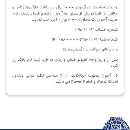
چند
٤- هزینه شرکت در آزمون ١٠٠٠٠٠٠٠ ریال می باشد. کارآموزان ١٤٠٢ و
رسانه
ماقبل که قبلا در یکی از سطح ها آزمون داده و قبول شدند، باید
ای
هزینه آزمون یک سطح (٥٠٠٠٠٠٠ ریال) را پرداخت نمایند.
شماره حساب ٣٩٥٠٩٣٠٩٦
شماره شبا IR٣٩٠١٨٠٠٠٠٠٠٠٠٠٠٣٩٥٠٩٣٠٩٦
سایر
اخبار
به نام کانون وکلای دادگستری مرکز
پس از واریز وجه، تصویر فیش واریزی در فرم ثبت نام بارگذاری
گردد.
اخبار
٥- آزمون بصورت چهارگزینه ای از مباحثی نظیر مبانی ویندوز،
و
Word، Excel و PowerPoint می باشد.
اطلاعیه
های
اداره
رفاه
خبرنامه