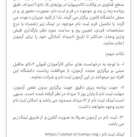
مرکز
سطح فناوری در وکالت (کامپیوتر) در روزهای ١٤، ١٥و ١٦مرداد، طبق
داوری
برنامه زمان بندی موجود در فرم ثبت نام، بصورت حضوری و در
محل دانشگاه کانون برگزار می گردد. لذا از کلیه عزیزان دعوت می
گردد با تکمیل فرم ثبت نام موجود در لینک زیر (همراه با درج
مشخصات فردی، تعیین روز و ساعت مورد نظر، بارگذاری فیش
جستجوی
واریز وجه)، حداکثر تا تاریخ ١١مرداد آمادگی خود را برای آزمون
وکیل
اعلام نمایند.
نکات مهم:
١- با توجه به درخواست های مکرر کارآموزان قبولی ١٤٠٢و ماقبل
قوانین
مبنی بر برگزاری مجدد آزمون، با موافقت ریاست دانشگاه این
و
افراد نیز میتوانند در این آزمون ثبت نام و شرکت نمایند.
مقررات
٢- جهت برنامه ریزی دقیق جهت برگزاری بدون نقص آزمون،
مهلت ثبت نام تا پایان روز ١١ مرداد در نظر گرفته شده است. بدیهی
است لینک ثبت نام از ١٢ مرداد مسدود می باشد و امکان ثبت نام
خدمات
جدید وجود نخواهد داشت.
الکترونیک
٣- ثبت نام در آزمون صرفا به صورت آنلاین و از طریق لینک زیر
می باشد.
لینک ثبت نام : https://uicbar.ir/comp-reg