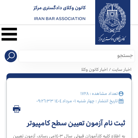
کانون وکلای دادگستری مرکز
IRAN BAR ASSOCIATION
نخست
معرفی
کانون
اخبار سایت / اخبار کانون وکلا
صدور
پروانه
تعداد مشاهده : ١٧٢٨
تاریخ انتشار : چهار شنبه ٠١ مرداد ١٤٠٤ ٠٩:٢٦:٣٣
کارآموزی
ثبت نام آزمون تعیین سطح کامپیوتر
به اطلاع کلیه کارآموزان قبولی سال ١٤٠٣می رساند، آزمون تعیین