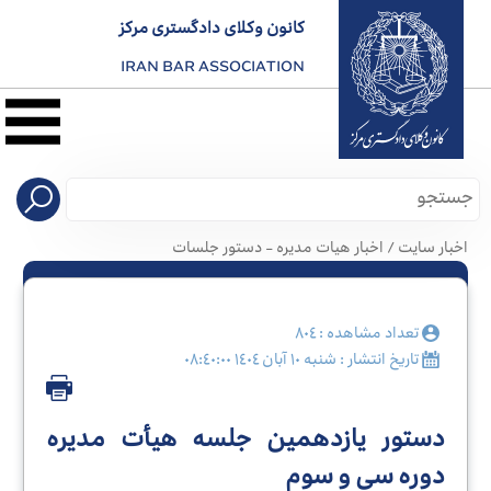
کانون وکلای دادگستری مرکز
IRAN BAR ASSOCIATION
نخست
معرفی
کانون
اخبار سایت / اخبار هیات مدیره - دستور جلسات
صدور
پروانه
تعداد مشاهده : ٨٠٤
تاریخ انتشار : شنبه ١٠ آبان ١٤٠٤ ٠٨:٤٠:٠٠
کارآموزی
دستور یازدهمین جلسه هیأت‌ مدیره
دوره سی‌ و سوم