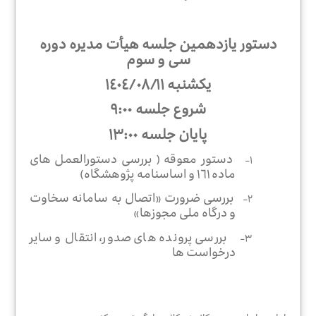
مرکز
داوری
دستور یازدهمین جلسه هیأت‌ مدیره دوره
سی‌ و سوم
جستجوی
یکشنبه ١٤٠٤/٠٨/١١
وکیل
شروع جلسه
٩:٠٠
پایان جلسه
١٣:٠٠
قوانین
دستور معوقه ( بررسی دستورالعمل های
١-
و
ماده ١٦١ و اساسنامه پژوهشگاه)
مقررات
بررسی ضرورت
«
اتصال به سامانه سخاوت
٢-
و درگاه ملی مجوزها
»
بررسی پرونده های صدور، انتقال و سایر
٣-
خدمات
درخواست ها
الکترونیک