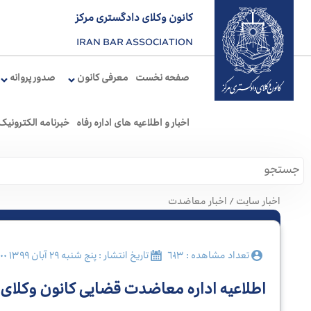
کانون وکلای دادگستری مرکز
IRAN BAR ASSOCIATION
نخست
صفحه نخست
معرفی کانون
صدور پروانه
معرفی
کانون
اخبار و اطلاعیه های اداره رفاه
خبرنامه الکترونیک
صدور
پروانه
اخبار سایت / اخبار معاضدت
کارآموزی
تعداد مشاهده : ٦٠١٣
تاریخ انتشار : پنج شنبه ٢٩ آبان ١٣٩٩ ١٤:٠٠:٠٠
اطلاعیه اداره معاضدت قضایی کانون وکلای