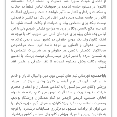
از اعضای هیئت مدیره هم حمایت و امضاء کردند متأسفانه
چند
تاکنون در دستور جلسه نیامده در صورتیکه لباس قطعاً در حرکات
رسانه
و سکنات و رفتار و گفتار ما تأثیر خواهد داشت و بسیاری اتفاقات
ای
ناگوار در جلسه هیئت مدیره نمی افتاد این یک امر تفننی یا تجملی
نیست بلکه برای تشخص وکلا و صیانت از وکالت است شاید ما
نتوانیم مانع بازرسی وکلا در ورود به مراجع قضایی شویم ولی با این
لباس یک شأن ویژه برای خودمان قائل می شویم. ٣- با توجه به
سایر
اینکه کانون وکلا یک مرجع حقوقی در کشور است و نمی تواند به
اخبار
مسائل حقوقی و قضایی بی توجه باشد لازم است درخصوص
مجازاتهای تکمیلی یا تبعی غیر حقوقی و غیر شرعی که اشخاص را
به شستن مرده یا تمیز کردن بیمارستان توسط پزشک یا تعلیق
پروانه وکالت وکیل محکوم نموده، از نظر حقوقی و علمی نقد
اخبار
کنیم.
و
اطلاعیه
یاراحمدی
: قهرمانی تیم های تنیس روی میز، والیبال آقایان و خانم
های
ها و نایب قهرمانی تیم فوتسال کانون وکلای مرکز در المپیاد
اداره
ورزشی وکلای سراسر کشور را به تمامی همکاران و اعضای محترم
رفاه
هیئت مدیره تبریک و خدا قوت عرض می کنم، بنده به همراه
آقایان حسینی، کریمی لاریمی در کنار همکاران ورزشکار بودیم،
وضعیت نامناسب تغذیه ورزشکاران، و هوای گرم جزیره کیش را
می توان از ایرادات مشهود در برگزاری مسابقات برشمرد. با توجه
خبرنامه
به بازخورد بیرونی المپیاد ورزشی کانونهای سراسر کشور پینشهاد