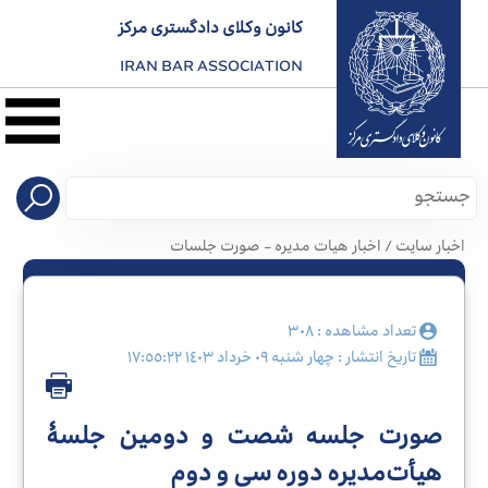
کانون وکلای دادگستری مرکز
IRAN BAR ASSOCIATION
نخست
معرفی
کانون
اخبار سایت / اخبار هیات مدیره - صورت جلسات
صدور
پروانه
تعداد مشاهده : ٣٠٨
تاریخ انتشار : چهار شنبه ٠٩ خرداد ١٤٠٣ ١٧:٥٥:٢٢
کارآموزی
صورت جلسه شصت و دومین جلسۀ
هیأت‌مدیره دوره سی و دوم