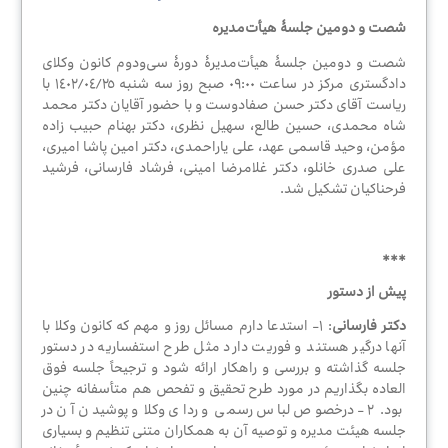
مرکز
داوری
شصت
و دومین
جلسۀ هیأت‌مدیره
شصت و دومین جلسۀ هیأت‌مدیرۀ دورۀ سی‌ودوم کانون وکلای
دادگستری مرکز در ساعت ٠٩:٠٠ صبح روز سه شنبه ١٤٠٢/٠٤/٢٥ با
ریاست آقای دکتر حسن صفادوست و با حضور آقایان دکتر محمد
جستجوی
شاه محمدی، حسین طالع، سهیل نظری، دکتر بهنام حبیب زاده
وکیل
مؤمن، وحید قاسمی عهد، علی یاراحمدی، دکتر امین پاشا امیری،
علی صدری خانلو، دکتر غلامرضا امینی، فرشاد فارسانی، فرشید
فرحناکیان تشکیل شد.
قوانین
و
***
مقررات
پیش از دستور
دکتر فارسانی
: ١- استدعا دارم مسائل روز و مهم که کانون وکلا با
آنها درگیر هستند و فوریت دارد مثل طرح استفساریه در دستور
خدمات
جلسه گذاشته و بررسی و راهکار ارائه شود و ترجیحاً جلسه فوق
الکترونیک
العاده بگذاریم در مورد طرح تحقیق و تفحص هم متأسفانه چنین
بود. ٢- درخصوص لباس رسمی و ردای وکلا و پوشیدن آن در
جلسه هیئت مدیره و توصیه آن به همکاران متنی تنظیم و بسیاری