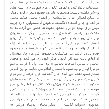
الکترونیک
می گردد تدابیری اندیشیده گردد و با رشته های بیشتری در
مسابقات برگزار گردد و تمامی کانون های تیم های در رشته های
ورزشی داشته باشند، متأسفانه علیرغم حضور مدیران کانون مرکز
در سالن اهدائی جوایز متأسفانهه، از اعضاء محترم هیئت مدیره
در اهدای جوایز استفاده نگردید. در عوض از مسئولین اداره جزیره
مقالات
کیش برای توزیع جوایز و مدالها دعوت به حضور می گردد. که جا
داشت در مراسمی که با هزینه وکلاء تأمین می گردد، از مدیران
تیم های برتر سراسر کشور استفاده می گردید تا مشوقی برای
اعضای تیم های ورزش گردد. هرچند اطلاع رسانی این المپیاد بزرگ
از طریق برنامه خبر ورزشی تلویزیونی کار بسیار پسندیده و درخور
قدردانی می باشد ولی متأسفانه درخصوص تیم های برتر فوتسال
از اعلام نایب قهرمانی کانون مرکز خودداری می گردد و مجری
محترم براساس اطلاعات تحویلی به وی تیم اول را خراسان، تیم
دوم را گیلان و تیم سوم را سمنان اعلام می نمایند، و این خبر در
سطح کشور اعلام می گردد، حال آنکه تیم اول خراسان تیم دوم
کانون مرکز و تیم سوم گیلان بوده است و شایسته بود، مسئول
محترم اعلام خبر به شبکه ورزش دقت کافی در اعلام نتایج می
فرمودند، و باعث تضییع زحمات تیم و ورزشکاران مان مهر نمی
گردیدند. در نهایت قهرمانی تیم کانون مرکز را در این المپیاد
مجموع تبریک عرض می کنم و درخواست دارم، طی مراسمی
همچون سنوات گذشته از افتخارآفرینان المپیاد ورزشی به