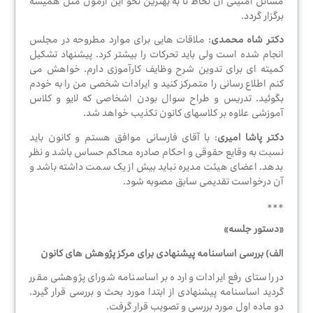
مسائل امنیتی آن لحاظ تا به بهترین نحو این آزمون مثل همیشه
برگزار گردد.
دکتر شاه محمدی
: ملاقات هایی برای موارد مطروحه در مجلس
انجام شده است ولی باید تحرکات را بیشتر کرد. پیشنهاد تشکیل
کمیته ای برای تدوین شرح وظایف کارآموزی دارم. خواهش می
کنم اطلاع رسانی را متمرکز کنید و ایرادات شخصی من را به خودم
بگوئید. تدریس و طراح سوال بودن اشخاصی که لایو و کلاس
آموزشی علاوه بر کلاسهای کانون تکذیب خواهد شد.
دکتر پاشا امیری
: با آقای فارسانی موافق هستم و کانون باید
نسبت به وقایع حقوقی و احکام صادره محاکم حساس باشد و نظر
بدهد. اعضای هیئت مدیره نباید بیش از یک سمت داشته باشد و
آن درخواست تقدیمی سابق مصوبه شود.
***
«دستور جلسه»
الف) بررسی اساسنامه پیشنهادی برای مرکز پژوهش های کانون
در راستای رفع ایرادات وارده بر اساسنامه شورای پژوهشی مقرر
گردید اساسنامه پیشنهادی از ابتدا مورد بحث و بررسی قرار گیرد.
دو ماده اول مورد بررسی و تصویب قرار گرفت.