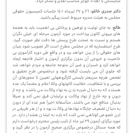
شایستگی با اهداء جوایز مناسب تقدیر و تشکر گردد.
دکتر صدری خانلو
: ٢٦ و ٢٧ تیرماه ١٤٠١ جلسات کمیسیون حقوقی
مجلس به هیئت مدیره مربوط است پیگیر باشید.
طالع
: به جای توئیت و توهین و پرخاش بی اهمیت باید به هجمه
های بیرونی کانون پرداخت در مورد آزمون مرحله ای خیلی نگران
هستم و نسبت به صحت طرح پرسش ها دقت نظر صورت گیرد.
طرح استفساریه که در مجلس مطرح است اگر تصویب شود بنیان
های حقوقی را از بین خواهد برد و در واقع طی دوره کارآموزی بی
خاصیت و خروجی آن بدون برگزاری آزمون و اختبار فاجعه ایجاد
خواهد کرد و خسران و ضرر آن متوجه جامعه و مردم خواهد شد
که جلوی آن می بایست گرفته شود و درخصوص طرح تحقیق و
تفحص هرچه سریعتر بایستی کارگروههایی تعیین تا محورهای آن
بررسی و با شفافیت، حقانیت کانونهای وکلا اعلام و مضماً یک عده
هستند که به دنبال ضربه زدن به نهاد وکالت می باشند و چه از
درون و چه خارج از نهاد وکالت و برایشان فرق نمی کند و صرفاً
بدنبال منافع خود می باشند. متأسفانه اخیراً هم عده ای از درون
به دنبال تضعیف جایگاه نهادهای وکالت بوده و از هر طریقی در
این خصوص کوتاهی نمی کنند که باید به ایشان هشدار دارد. در
مورد برگزای آزمون ٢٩ تیر ماه از نایب رئیس محترم درخواست دارم
که همه مسائل درخصوص برگزاری صحیح آزمون را در نظر گیرد و